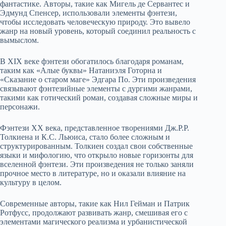
фантастике. Авторы, такие как Мигель де Сервантес и
Эдмунд Спенсер, использовали элементы фэнтези,
чтобы исследовать человеческую природу. Это вывело
жанр на новый уровень, который соединил реальность с
вымыслом.
В XIX веке фэнтези обогатилось благодаря романам,
таким как «Алые буквы» Натаниэля Готорна и
«Сказание о старом маге» Эдгара По. Эти произведения
связывают фэнтезийные элементы с дургими жанрами,
такими как готический роман, создавая сложные миры и
персонажи.
Фэнтези ХХ века, представленное творениями Дж.Р.Р.
Толкиена и К.С. Льюиса, стало более сложным и
структурированным. Толкиен создал свои собственные
языки и мифологию, что открыло новые горизонты для
вселенной фэнтези. Эти произведения не только заняли
прочное место в литературе, но и оказали влияние на
культуру в целом.
Современные авторы, такие как Нил Гейман и Патрик
Ротфусс, продолжают развивать жанр, смешивая его с
элементами магического реализма и урбанистической