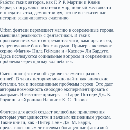
Работы таких авторов, как Г. Р. Р. Мартин и Клайв
Баркер, погружают читателя в мир, полный жестокости
и предательства, демонстрируя, что не все сказочные
истории заканчиваются счастливо.
Urban фэнтези перемещает магию в современные города,
смешивая реальность с фантастикой. В таких
произведениях часто встречаются маги, вампиры и феи,
существующие бок о бок с людьми. Примеры включают
серию «Магия» Нила Геймана и «Каспер» Ли Бардуго.
Здесь исследуются социальные вопросы и современные
проблемы через призму волшебства.
Смешанное фэнтези объединяет элементы разных
стилей. В таких историях можно найти как эпические
баталии, так и повседневные проблемы героев. Это дает
авторам возможность свободно экспериментировать с
жанрами. Известные примеры – «Гарри Поттер» Дж. К.
Роулинг и «Хроники Нарнии» К. С. Льюиса.
Фэнтези для детей создает волшебные приключения,
которые учат ценностям и важным жизненным урокам.
Такие книги, как «Питер Пэн» Дж. М. Барри,
предлагают юным читателям обогащенные фантазией