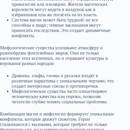
привилегии или изоляцию. Жители магических
королевств могут видеть в колдунов как в
избранников или же посягать на их власть.
Система магии может быть трудной: не все
способны к magic; темные заклинания могут
приносить последствия. Это создает динамичные
конфликты.
Мифологические существа усиливают атмосферу и
разнообразие фэнтезийных миров. Они не только
население этих вселенных, но и отражают культуры и
верования разных народов:
Драконы, эльфы, гномы и русалки входят в
различные нарративы с уникальными чертами, что
создает интересные союзы и противоречия.
Мифологические существа часто олицетворяют
человеческие качества или пороки, позволяя
читателю глубже понять социальные проблемы.
Комбинация магии и мифологии формирует уникальные
конфликты, которые движут сюжетом. Герои
сталкиваются с вызовами, которые требуют не только
физических сил, но и умения использовать магию и